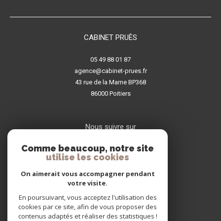
CABINET PRUÈS
05 49 88 01 87
agence@cabinet-prues.fr
43 rue de la Marne BP368
86000
poitiers
Nous suivre sur
Comme beaucoup, notre site
utilise les cookies
On aimerait vous accompagner pendant
votre visite.
En poursuivant, vous acceptez l'utilisation des
Adhérents
cookies par ce site, afin de vous proposer des
contenus adaptés et réaliser des statistiques !