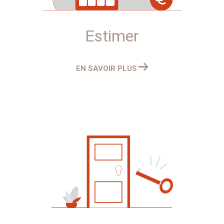
équipe réalise des évaluations précises, basées sur
une analyse approfondie du marché local et des
caractéristiques spécifiques de votre propriété. Cette
Estimer
expertise garantit une estimation juste et fiable, vous
permettant de prendre des décisions éclairées.
EN SAVOIR PLUS