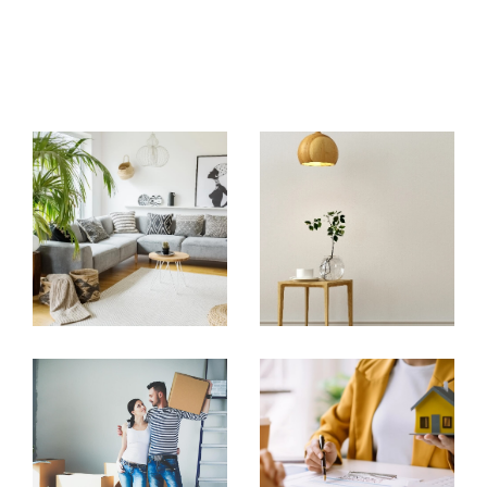
immobilier Prues. Notre équipe est à votre écoute
pour répondre à toutes vos questions et vous
accompagner dans vos démarches. Pour une agence
immobilière à Poitiers de confiance, faites appel à
notre expertise et notre engagement pour votre
satisfaction.
Nos Services de Vente
La vente d'un
bien immobilier à Poitiers
et ses
alentours, est une étape cruciale, nécessitant
expertise et stratégie. Cabinet immobilier Prues met à
votre disposition une équipe d'agents expérimentés
pour vous aider à maximiser la valeur de votre bien.
De l'évaluation précise du prix de marché à la mise en
avant de votre propriété grâce à des outils de
marketing innovants, nous vous accompagnons
jusqu'à la signature de l'acte de vente. Profitez de