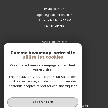
05 49 88 01 87
agence@cabinet-prues.fr
43 rue de la Marne BP368
86000
poitiers
Nous suivre sur
Comme beaucoup, notre site
utilise les cookies
On aimerait vous accompagner pendant
votre visite.
En poursuivant, vous acceptez l'utilisation des
Adhérents
cookies par ce site, afin de vous proposer des
contenus adaptés et réaliser des statistiques !
PARAMÉTRER
© 2026 | Tous droits réservés | Traduction powered by Google |