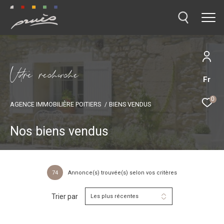
V
o
r
e
r
e
c
e
c
e
Fr
0
AGENCE IMMOBILIÈRE POITIERS
BIENS VENDUS
Nos biens vendus
74
Annonce(s) trouvée(s) selon vos critères
Trier par
Les plus récentes