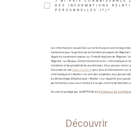
J'AI PRIS CONNAISSANCE 
DES INFORMATIONS RELAT
PERSONNELLES (*)*
Les informations recueillies sur ce formulaire sont enregistré
traitement pour la gestion de la clientèle/prospects de l'Agenc
légale du traitement repose sur l'intérêt légitime de l'Agence /
l'Agence / au Réseau. Conformément à la loi « informatique et liber
limitation et de portabilité de vos données. Vous pouvez retire
Consultez le site
https://cnil.fr/fr
pour plus d’informations sur vos
Informatique et Libertés » ne sont pas respectés, vous pouvez ad
au démarchage téléphonique « Bloctel », sur laquelle vous pouvez 
personnelles, nous vous invitons à ne pas inscrire de Données s
Ce site est protégé par reCAPTCHA, les
Politiques de Confident
découvrir