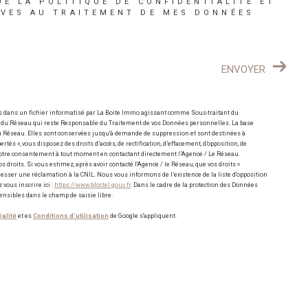
DE LA POLITIQUE DE CONFIDENTIALITÉ ET
IVES AU TRAITEMENT DE MES DONNÉES
ENVOYER
es dans un fichier informatisé par La Boite Immo agissant comme Sous-traitant du
e / du Réseau qui reste Responsable du Traitement de vos Données personnelles. La base
 du Réseau. Elles sont conservées jusqu'à demande de suppression et sont destinées à
tés », vous disposez des droits d’accès, de rectification, d’effacement, d’opposition, de
r votre consentement à tout moment en contactant directement l’Agence / Le Réseau.
 droits. Si vous estimez, après avoir contacté l'Agence / le Réseau, que vos droits «
resser une réclamation à la CNIL. Nous vous informons de l’existence de la liste d'opposition
vous inscrire ici :
https://www.bloctel.gouv.fr
. Dans le cadre de la protection des Données
ensibles dans le champ de saisie libre.
ialité
et es
Conditions d'utilisation
de Google s'appliquent.