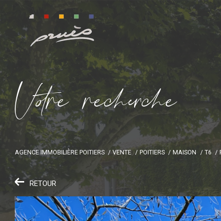
V
o
r
e
r
e
c
e
c
e
AGENCE IMMOBILIÈRE POITIERS
VENTE
POITIERS
MAISON
T6
RETOUR