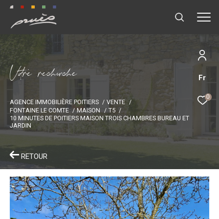
V
o
r
e
r
e
c
e
c
e
Fr
0
AGENCE IMMOBILIÈRE POITIERS
VENTE
FONTAINE LE COMTE
MAISON
T5
10 MINUTES DE POITIERS MAISON TROIS CHAMBRES BUREAU ET
JARDIN
RETOUR