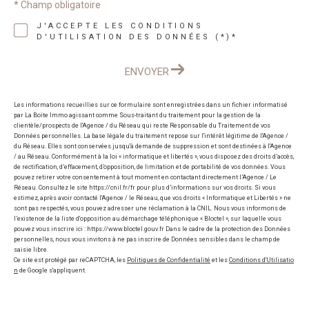
* Champ obligatoire
J'ACCEPTE LES CONDITIONS
D'UTILISATION DES DONNÉES (*)*
ENVOYER
Les informations recueillies sur ce formulaire sont enregistrées dans un fichier informatisé
par La Boite Immo agissant comme Sous-traitant du traitement pour la gestion de la
clientèle/prospects de l'Agence / du Réseau qui reste Responsable du Traitement de vos
Données personnelles. La base légale du traitement repose sur l'intérêt légitime de l'Agence /
du Réseau. Elles sont conservées jusqu'à demande de suppression et sont destinées à l'Agence
/ au Réseau. Conformément à la loi « informatique et libertés », vous disposez des droits d’accès,
de rectification, d’effacement, d’opposition, de limitation et de portabilité de vos données. Vous
pouvez retirer votre consentement à tout moment en contactant directement l’Agence / Le
Réseau. Consultez le site https://cnil.fr/fr pour plus d’informations sur vos droits. Si vous
estimez, après avoir contacté l'Agence / le Réseau, que vos droits « Informatique et Libertés » ne
sont pas respectés, vous pouvez adresser une réclamation à la CNIL. Nous vous informons de
l’existence de la liste d'opposition au démarchage téléphonique « Bloctel », sur laquelle vous
pouvez vous inscrire ici : https://www.bloctel.gouv.fr Dans le cadre de la protection des Données
personnelles, nous vous invitons à ne pas inscrire de Données sensibles dans le champ de
saisie libre.
Ce site est protégé par reCAPTCHA, les
Politiques de Confidentialité
et les
Conditions d'Utilisatio
n
de Google s'appliquent.