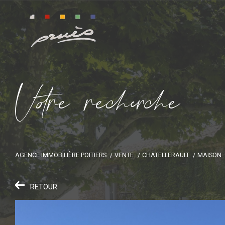
V
o
r
e
r
e
c
e
c
e
AGENCE IMMOBILIÈRE POITIERS
VENTE
CHATELLERAULT
MAISON
RETOUR