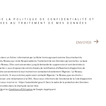
DE LA POLITIQUE DE CONFIDENTIALITÉ ET
IVES AU TRAITEMENT DE MES DONNÉES
ENVOYER
es dans un fichier informatisé par La Boite Immo agissant comme Sous-traitant du
e / du Réseau qui reste Responsable du Traitement de vos Données personnelles. La base
 du Réseau. Elles sont conservées jusqu'à demande de suppression et sont destinées à
tés », vous disposez des droits d’accès, de rectification, d’effacement, d’opposition, de
r votre consentement à tout moment en contactant directement l’Agence / Le Réseau.
os droits. Si vous estimez, après avoir contacté l'Agence / le Réseau, que vos droits «
resser une réclamation à la CNIL. Nous vous informons de l’existence de la liste d'opposition
vous inscrire ici : https://www.bloctel.gouv.fr Dans le cadre de la protection des Données
ensibles dans le champ de saisie libre.
ité
et les
Conditions d'Utilisation
de Google s'appliquent.