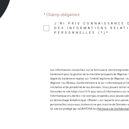
* Champ obligatoire
J'AI PRIS CONNAISSANCE 
DES INFORMATIONS RELAT
PERSONNELLES (*)*
Les informations recueillies sur ce formulaire sont enregistré
traitement pour la gestion de la clientèle/prospects de l'Agenc
légale du traitement repose sur l'intérêt légitime de l'Agence /
l'Agence / au Réseau. Conformément à la loi « informatique et liber
limitation et de portabilité de vos données. Vous pouvez retire
Consultez le site https://cnil.fr/fr pour plus d’informations sur v
Informatique et Libertés » ne sont pas respectés, vous pouvez ad
au démarchage téléphonique « Bloctel », sur laquelle vous pouvez 
personnelles, nous vous invitons à ne pas inscrire de Données s
Ce site est protégé par reCAPTCHA, les
Politiques de Confidential