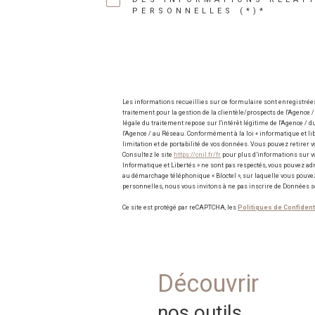
PERSONNELLES (*)*
Les informations recueillies sur ce formulaire sont enregistré
traitement pour la gestion de la clientèle/prospects de l'Agenc
légale du traitement repose sur l'intérêt légitime de l'Agence /
l'Agence / au Réseau. Conformément à la loi « informatique et liber
limitation et de portabilité de vos données. Vous pouvez retire
Consultez le site
https://cnil.fr/fr
pour plus d’informations sur vos
Informatique et Libertés » ne sont pas respectés, vous pouvez ad
au démarchage téléphonique « Bloctel », sur laquelle vous pouvez 
personnelles, nous vous invitons à ne pas inscrire de Données s
Ce site est protégé par reCAPTCHA, les
Politiques de Confident
découvrir
nos outils