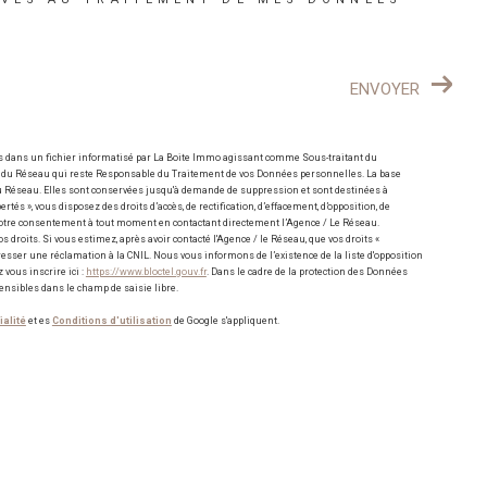
ENVOYER
es dans un fichier informatisé par La Boite Immo agissant comme Sous-traitant du
e / du Réseau qui reste Responsable du Traitement de vos Données personnelles. La base
 du Réseau. Elles sont conservées jusqu'à demande de suppression et sont destinées à
tés », vous disposez des droits d’accès, de rectification, d’effacement, d’opposition, de
r votre consentement à tout moment en contactant directement l’Agence / Le Réseau.
 droits. Si vous estimez, après avoir contacté l'Agence / le Réseau, que vos droits «
resser une réclamation à la CNIL. Nous vous informons de l’existence de la liste d'opposition
vous inscrire ici :
https://www.bloctel.gouv.fr
. Dans le cadre de la protection des Données
ensibles dans le champ de saisie libre.
ialité
et es
Conditions d'utilisation
de Google s'appliquent.