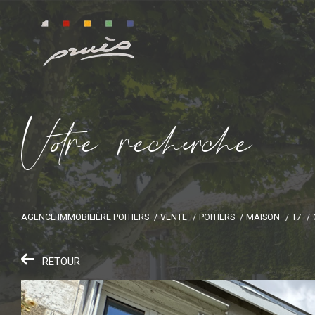
V
o
r
e
r
e
c
e
c
e
AGENCE IMMOBILIÈRE POITIERS
VENTE
POITIERS
MAISON
T7
RETOUR