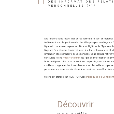
DES INFORMATIONS RELAT
PERSONNELLES (*)*
Les informations recueillies sur ce formulaire sont enregistré
traitement pour la gestion de la clientèle/prospects de l'Agenc
légale du traitement repose sur l'intérêt légitime de l'Agence /
l'Agence / au Réseau. Conformément à la loi « informatique et liber
limitation et de portabilité de vos données. Vous pouvez retire
Consultez le site
https://cnil.fr/fr
pour plus d’informations sur vos
Informatique et Libertés » ne sont pas respectés, vous pouvez ad
au démarchage téléphonique « Bloctel », sur laquelle vous pouvez 
personnelles, nous vous invitons à ne pas inscrire de Données s
Ce site est protégé par reCAPTCHA, les
Politiques de Confident
découvrir