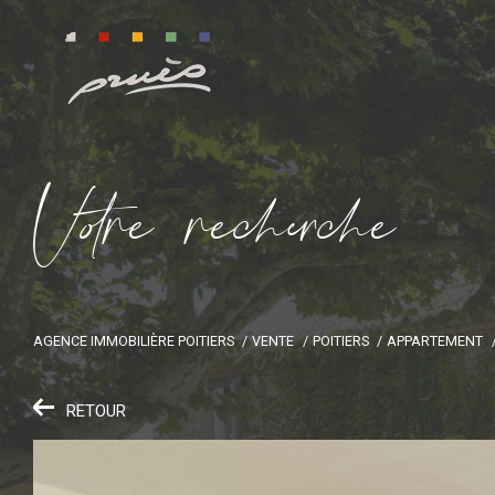
V
o
r
e
r
e
c
e
c
e
AGENCE IMMOBILIÈRE POITIERS
VENTE
POITIERS
APPARTEMENT
RETOUR