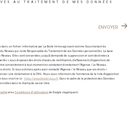
IVES AU TRAITEMENT DE MES DONNÉES
ENVOYER
es dans un fichier informatisé par La Boite Immo agissant comme Sous-traitant du
e / du Réseau qui reste Responsable du Traitement de vos Données personnelles. La base
 du Réseau. Elles sont conservées jusqu'à demande de suppression et sont destinées à
tés », vous disposez des droits d’accès, de rectification, d’effacement, d’opposition, de
r votre consentement à tout moment en contactant directement l’Agence / Le Réseau.
 droits. Si vous estimez, après avoir contacté l'Agence / le Réseau, que vos droits «
resser une réclamation à la CNIL. Nous vous informons de l’existence de la liste d'opposition
vous inscrire ici :
https://www.bloctel.gouv.fr
. Dans le cadre de la protection des Données
ensibles dans le champ de saisie libre.
ialité
et es
Conditions d'utilisation
de Google s'appliquent.